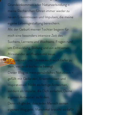
Grundeinkommen oder Naturverbindung –
meine Recherchen führen immer wieder zu
neuen Erkenntnissen und Impulsen, die meine
eigene Lebensgestaltung bereichern.
Mit der Geburt meiner Tochter begann für
mich eine besonders intensive Zeit des
Suchens, Lernens und Wachsens. Fragen rund
um Entwicklung, Bildung und ein achtsames
Miteinander eröffneten mir neue
Perspektiven und führten mich noch tiefer zu
dem, was mich bis heute bewegt.
Dieser Blog ist mein persönliches Notizbuch –
gefüllt mit Gedanken, Erkenntnissen und
Inspirationen. Nicht als fertige Antworten,
sondern als Impulse, die Dich einladen, Deine
eigenen Antworten zu finden.
Denn ich glaube, dass jeder Mensch seinen
eigenen Weg geht. Manchmal braucht es dafür