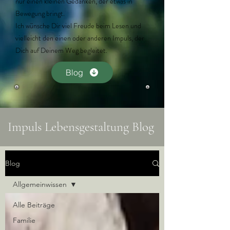
nur einen kleinen Gedanken, der etwas in
Bewegung bringt.
Ich wünsche Dir viel Freude beim Lesen und
vielleicht den einen oder anderen Impuls, der
Dich auf Deinem Weg begleitet.
Blog
Impuls Lebensgestaltung Blog
Blog
Allgemeinwissen
Alle Beiträge
Familie