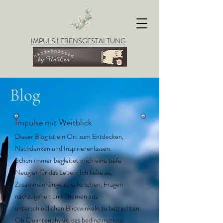
IMPULS LEBENSGESTALTUNG
Blog
Impulse mit Weitblick
Dieser Blog ist ein Ort zum Entdecken,
Nachdenken und Inspirierenlassen.
Schon immer begleitet mich eine tiefe
Neugier für das Leben. Ich liebe es,
Zusammenhänge zu erforschen, Fragen
nachzugehen und Themen aus
unterschiedlichen Blickwinkeln zu betrachten.
Ob Quantenphysik, das bedingungslose