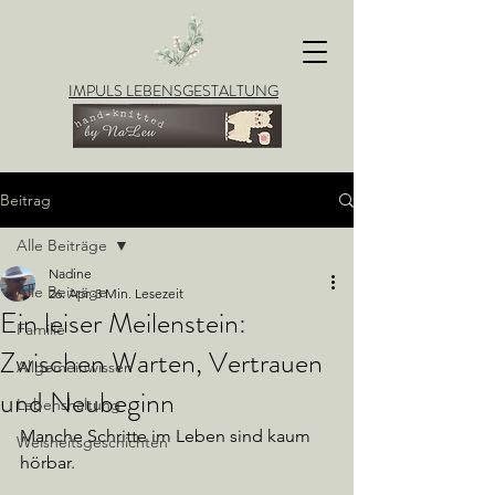
IMPULS LEBENSGESTALTUNG
Beitrag
Alle Beiträge
Nadine
Alle Beiträge
26. Apr.
3 Min. Lesezeit
Ein leiser Meilenstein:
Familie
Zwischen Warten, Vertrauen
Allgemeinwissen
und Neubeginn
Lebenshaltung
Manche Schritte im Leben sind kaum 
Weisheitsgeschichten
hörbar.